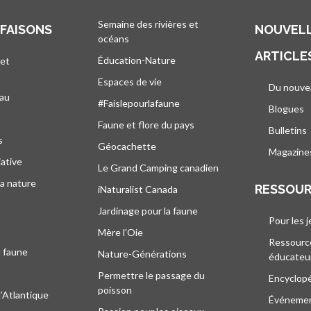
Semaine des rivières et
 FAISONS
NOUVELL
océans
ARTICLE
Éducation-Nature
 et
Espaces de vie
Du nouve
eau
#Faislepourlafaune
Blogues
s
Faune et flore du pays
Bulletins
s
Géocachette
Magazine
iative
Le Grand Camping canadien
la nature
RESSOU
iNaturalist Canada
Jardinage pour la faune
Pour les 
Mère l’Oie
Ressourc
a faune
Nature-Générations
éducateu
Permettre le passage du
Encyclop
poisson
l’Atlantique
Événeme