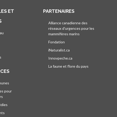
ES ET
PARTENAIRES
S
Alliance canadienne des
réseaux d'urgences pour les
au
mammifères marins
s’ouvre dans un nouvel
’ouvre dans un nouvel onglet
Fondation
iNaturalist.ca
s’ouvre dans un nouvel ongle
s
Innovpeche.ca
s’ouvre dans un nouvel ong
La faune et flore du pays
s’ouvre dans un 
RCES
jeunes
es pour
rs
édies
nts