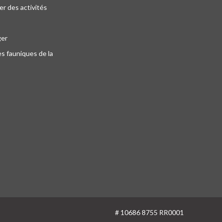
r des activités
ger
s fauniques de la
# 10686 8755 RR0001