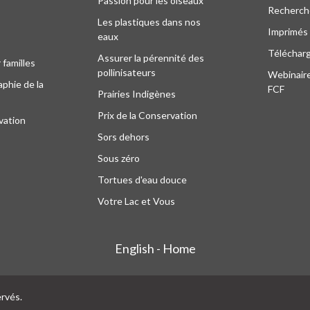
Passion pour les oiseaux
Recherche
Les plastiques dans nos
Imprimés
eaux
Téléchar
Assurer la pérennité des
 familles
pollinisateurs
Webinaire
phie de la
FCF
Prairies Indigènes
Prix de la Conservation
vation
Sors dehors
Sous zéro
Tortues d'eau douce
Votre Lac et Vous
English - Home
ervés.