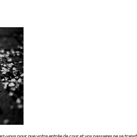
enez-vous pour que votre entrée de cour et vos passages ne se trans