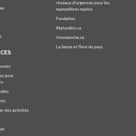
réseaux d'urgences pour les
au
mammifères marins
s’ouvre dans un nouvel
’ouvre dans un nouvel onglet
Fondation
iNaturalist.ca
s’ouvre dans un nouvel ongle
s
Innovpeche.ca
s’ouvre dans un nouvel ong
La faune et flore du pays
s’ouvre dans un 
RCES
jeunes
es pour
rs
édies
nts
r des activités
ger