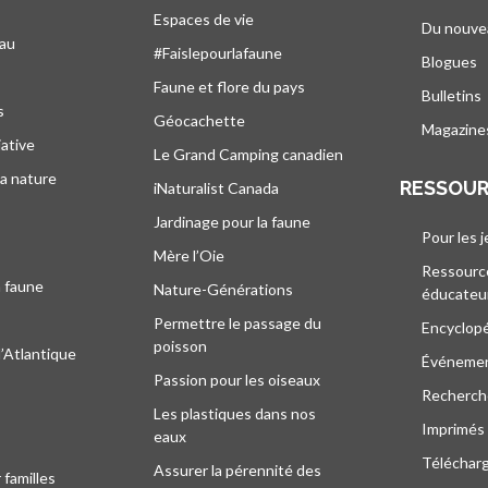
Espaces de vie
Du nouve
eau
#Faislepourlafaune
Blogues
s
Faune et flore du pays
Bulletins
s
Géocachette
Magazine
iative
Le Grand Camping canadien
la nature
RESSOU
iNaturalist Canada
Jardinage pour la faune
Pour les 
Mère l’Oie
Ressourc
a faune
Nature-Générations
éducateu
Permettre le passage du
Encyclop
poisson
l’Atlantique
Événeme
Passion pour les oiseaux
Recherche
Les plastiques dans nos
Imprimés
eaux
Téléchar
Assurer la pérennité des
 familles