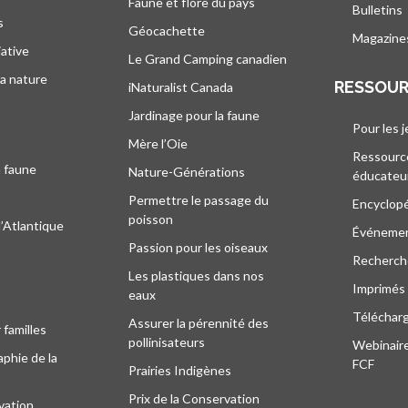
Faune et flore du pays
Bulletins
s
Géocachette
Magazine
iative
Le Grand Camping canadien
la nature
RESSOU
iNaturalist Canada
Jardinage pour la faune
Pour les 
Mère l’Oie
Ressourc
a faune
Nature-Générations
éducateu
Permettre le passage du
Encyclop
poisson
l’Atlantique
Événeme
Passion pour les oiseaux
Recherche
Les plastiques dans nos
Imprimés
eaux
Téléchar
Assurer la pérennité des
 familles
pollinisateurs
Webinaire
phie de la
FCF
Prairies Indigènes
Prix de la Conservation
vation