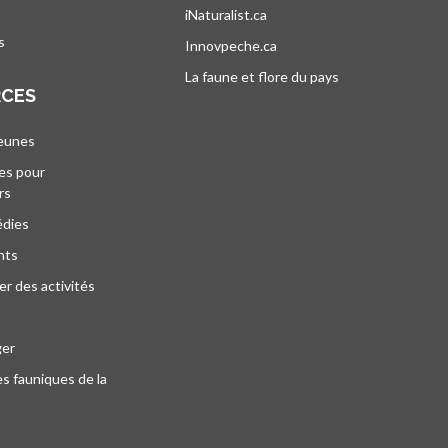
iNaturalist.ca
s’ouvre dans un nouvel ongle
s
Innovpeche.ca
s’ouvre dans un nouvel ong
La faune et flore du pays
s’ouvre dans un 
RCES
jeunes
es pour
rs
édies
nts
r des activités
ger
s fauniques de la