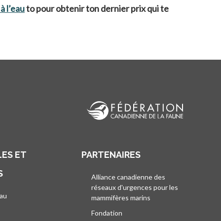
à l’eau
s’ouvre dans un nouvel onglet
to pour obtenir ton dernier prix qui te
ES ET
PARTENAIRES
S
Alliance canadienne des
réseaux d'urgences pour les
au
mammifères marins
s’ouvre dans un nouvel
’ouvre dans un nouvel onglet
Fondation