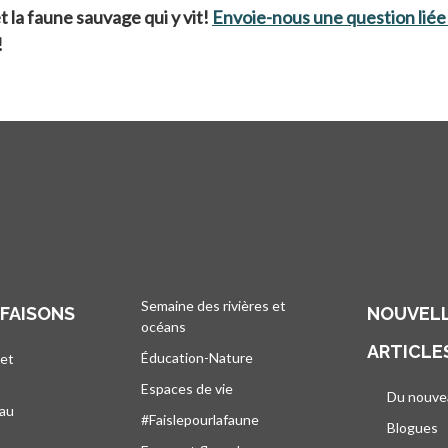
t la faune sauvage qui y vit!
Envoie-nous une question liée 
!
Semaine des rivières et
 FAISONS
NOUVELL
océans
ARTICLE
Éducation-Nature
 et
Espaces de vie
Du nouve
eau
#Faislepourlafaune
Blogues
s