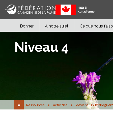
Donner
À notre sujet
Ce que nous fais
Niveau 4
>
>
Ressources
activities
deviens-un-hydroguerr