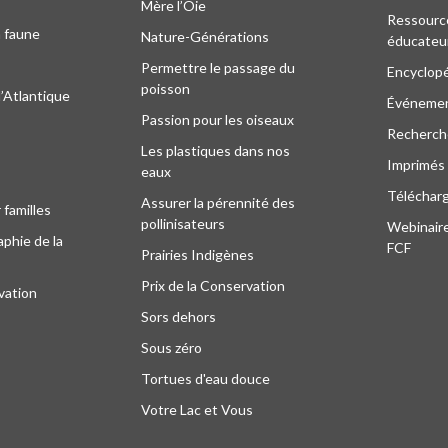
Mère l’Oie
Ressourc
a faune
Nature-Générations
éducateu
Permettre le passage du
Encyclop
poisson
l’Atlantique
Événeme
Passion pour les oiseaux
Recherche
Les plastiques dans nos
Imprimés
eaux
Téléchar
Assurer la pérennité des
 familles
pollinisateurs
Webinaire
phie de la
FCF
Prairies Indigènes
Prix de la Conservation
vation
Sors dehors
Sous zéro
Tortues d'eau douce
Votre Lac et Vous