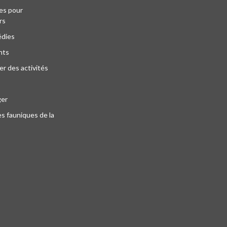
es pour
rs
édies
nts
r des activités
ger
s fauniques de la