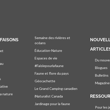
Semaine des rivières et
 FAISONS
NOUVELL
océans
ARTICLE
Éducation-Nature
 et
Espaces de vie
Du nouve
eau
#Faislepourlafaune
Blogues
s
Faune et flore du pays
Bulletins
s
Géocachette
Magazine
iative
Le Grand Camping canadien
la nature
RESSOU
iNaturalist Canada
Jardinage pour la faune
Pour les 