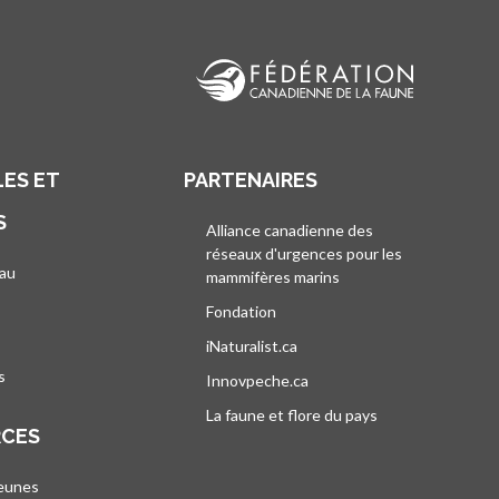
ES ET
PARTENAIRES
S
Alliance canadienne des
réseaux d'urgences pour les
au
mammifères marins
s’ouvre dans un nouvel
’ouvre dans un nouvel onglet
Fondation
iNaturalist.ca
s’ouvre dans un nouvel ongle
s
Innovpeche.ca
s’ouvre dans un nouvel ong
La faune et flore du pays
s’ouvre dans un 
RCES
jeunes