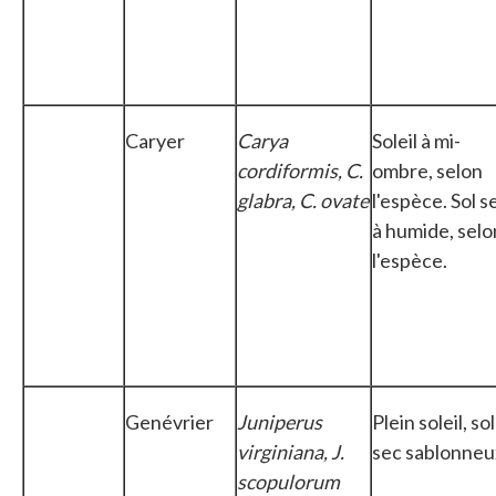
Caryer
Carya
Soleil à mi-
cordiformis, C.
ombre, selon
glabra, C. ovate
l'espèce. Sol s
à humide, selo
l'espèce.
Genévrier
Juniperus
Plein soleil, sol
virginiana, J.
sec sablonneu
scopulorum