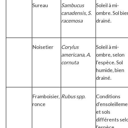
Sureau
Sambucus
Soleil à mi-
canadensis, S.
ombre. Sol bie
racemosa
drainé.
Noisetier
Corylus
Soleil à mi-
americana, A.
ombre, selon
cornuta
l'espèce. Sol
humide, bien
drainé.
Framboisier,
Rubus spp.
Conditions
ronce
d'ensoleilleme
et sols
différents sel
l'espèce.