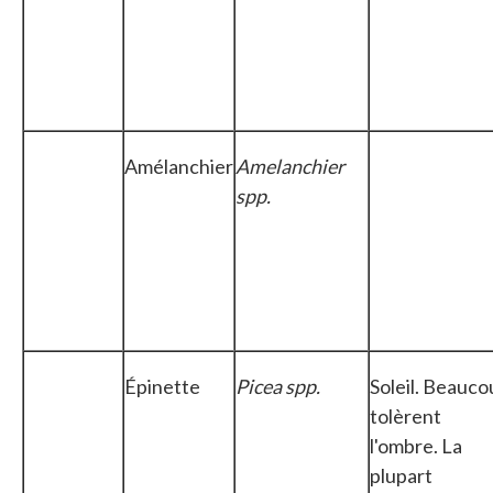
Amélanchier
Amelanchier
spp.
Épinette
Picea spp.
Soleil. Beauco
tolèrent
l'ombre. La
plupart