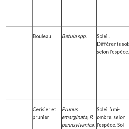
Bouleau
Betula spp.
Soleil.
Différents sol
selon l'espèce
Cerisier et
Prunus
Soleil à mi-
prunier
emarginata, P.
ombre, selon
pennsylvanica,
l'espèce. Sol