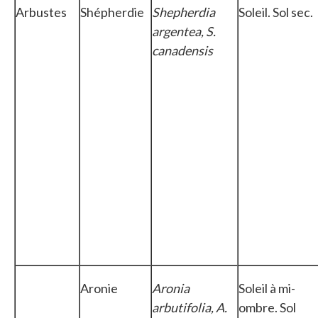
Arbustes
Shépherdie
Shepherdia
Soleil. Sol sec.
argentea, S.
canadensis
Aronie
Aronia
Soleil à mi-
arbutifolia, A.
ombre. Sol