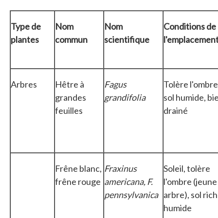
Type de
Nom
Nom
Conditions de
plantes
commun
scientifique
l'emplacemen
Arbres
Hêtre à
Fagus
Tolère l'ombre
grandes
grandifolia
sol humide, bi
feuilles
drainé
Frêne blanc,
Fraxinus
Soleil, tolère
frêne rouge
americana, F.
l'ombre (jeune
pennsylvanica
arbre), sol rich
humide