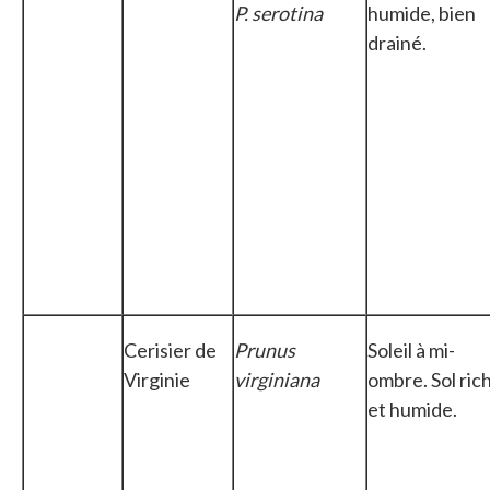
P. serotina
humide, bien
drainé.
Cerisier de
Prunus
Soleil à mi-
Virginie
virginiana
ombre. Sol ric
et humide.