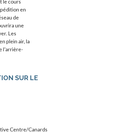
t le cours
xpédition en
réseau de
ouvrira une
ver. Les
 plein air, la
l’arrière-
ION SUR LE
tive Centre/Canards