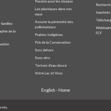
Passion pour les oiseaux
Recherche
Les plastiques dans nos
Imprimés
eaux
Téléchar
Assurer la pérennité des
 familles
pollinisateurs
Webinaire
phie de la
FCF
Prairies Indigènes
Prix de la Conservation
vation
Sors dehors
Sous zéro
Tortues d'eau douce
Votre Lac et Vous
English - Home
ervés.