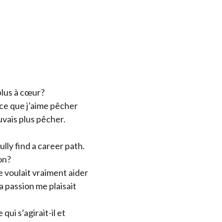
 plus à cœur?
arce que j’aime pêcher
uvais plus pêcher.
lly find a career path.
on?
 voulait vraiment aider
a passion me plaisait
qui s’agirait-il et