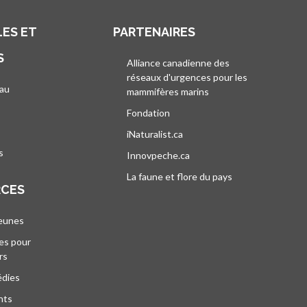
ES ET
PARTENAIRES
S
Alliance canadienne des
réseaux d'urgences pour les
au
mammifères marins
s’ouvre dans un nouvel
’ouvre dans un nouvel onglet
Fondation
iNaturalist.ca
s’ouvre dans un nouvel ongle
s
Innovpeche.ca
s’ouvre dans un nouvel ong
La faune et flore du pays
s’ouvre dans un 
RCES
jeunes
es pour
rs
édies
nts