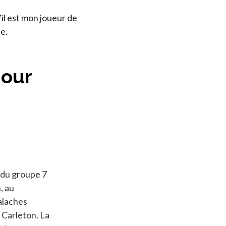
il est mon joueur de
le.
jour
s du groupe 7
, au
alaches
 Carleton. La