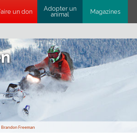
Adopter un
Faire un don
s’ouvre dans un nouvel onglet
Magazines
animal
en
Brandon Freeman