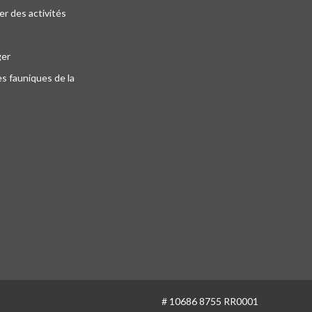
r des activités
ger
s fauniques de la
# 10686 8755 RR0001