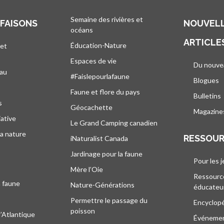
Semaine des rivières et
 FAISONS
NOUVELL
océans
ARTICLE
Éducation-Nature
 et
Espaces de vie
Du nouve
eau
#Faislepourlafaune
Blogues
s
Faune et flore du pays
Bulletins
s
Géocachette
Magazine
iative
Le Grand Camping canadien
la nature
RESSOU
iNaturalist Canada
Jardinage pour la faune
Pour les 
Mère l’Oie
Ressourc
a faune
Nature-Générations
éducateu
Permettre le passage du
Encyclop
poisson
l’Atlantique
Événeme