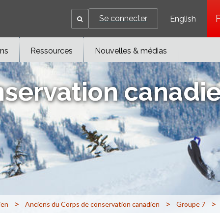
Se connecter
English
ons
Ressources
Nouvelles & médias
nservation canadi
>
>
>
ien
Anciens du Corps de conservation canadien
Groupe 7