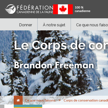
Donner
À notre sujet
Ce que nous fais
Le Corps de co
Brandon Freeman
>
Ce que nous faisons
Corps de conservation canad