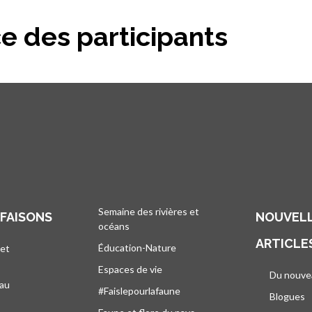
e des participants
Semaine des rivières et
 FAISONS
NOUVELL
océans
ARTICLE
Éducation-Nature
 et
Espaces de vie
Du nouve
eau
#Faislepourlafaune
Blogues
s