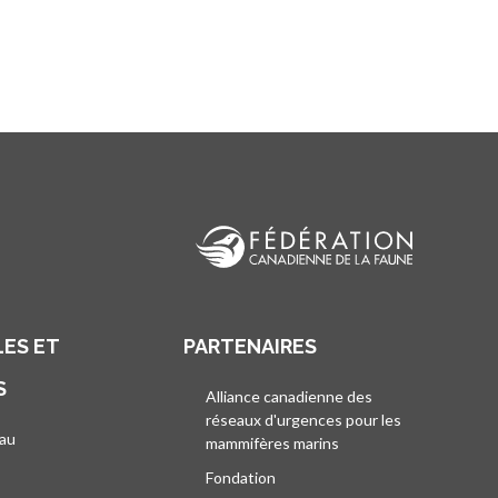
ES ET
PARTENAIRES
S
Alliance canadienne des
réseaux d'urgences pour les
au
mammifères marins
s’ouvre dans un nouvel
’ouvre dans un nouvel onglet
Fondation