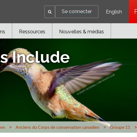
Se connecter
English
ons
Ressources
Nouvelles & médias
s Include
>
>
>
ien
Anciens du Corps de conservation canadien
Groupe 11