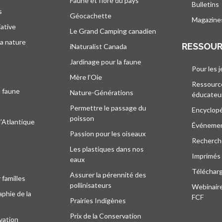
Faune et flore du pays
Bulletins
s
Géocachette
Magazine
iative
Le Grand Camping canadien
la nature
RESSOU
iNaturalist Canada
Jardinage pour la faune
Pour les 
Mère l’Oie
Ressourc
a faune
Nature-Générations
éducateu
Permettre le passage du
Encyclop
poisson
l’Atlantique
Événeme
Passion pour les oiseaux
Recherche
Les plastiques dans nos
Imprimés
eaux
Téléchar
Assurer la pérennité des
 familles
pollinisateurs
Webinaire
phie de la
FCF
Prairies Indigènes
Prix de la Conservation
vation