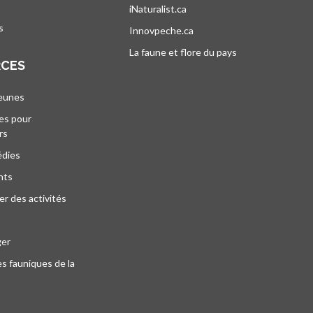
iNaturalist.ca
s’ouvre dans un nouvel ongle
s
Innovpeche.ca
s’ouvre dans un nouvel ong
La faune et flore du pays
s’ouvre dans un 
RCES
jeunes
es pour
rs
édies
nts
r des activités
ger
s fauniques de la