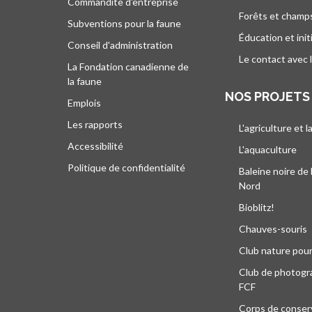
Commandite d'entreprise
Forêts et champ
Subventions pour la faune
Éducation et init
Conseil d'administration
Le contact avec 
La Fondation canadienne de
la faune
NOS PROJETS
Emplois
Les rapports
L'agriculture et l
Accessibilité
L'aquaculture
Politique de confidentialité
Baleine noire de 
Nord
Bioblitz!
Chauves-souris
Club nature pour
Club de photogra
FCF
Corps de conser