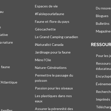
Espaces de vie
Du nouve
eau
#Faislepourlafaune
Blogues
s
Faune et flore du pays
Bulletins
s
Géocachette
Magazine
iative
Le Grand Camping canadien
la nature
RESSOU
iNaturalist Canada
Jardinage pour la faune
Pour les 
Mère l’Oie
Ressourc
a faune
Nature-Générations
éducateu
Permettre le passage du
Encyclop
poisson
l’Atlantique
Événeme
Passion pour les oiseaux
Recherche
Les plastiques dans nos
Imprimés
eaux
Téléchar
Assurer la pérennité des
 familles