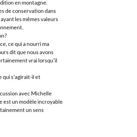
pédition en montagne.
es de conservation dans
 ayant les mêmes valeurs
ronnement.
on?
ce, ce qui a nourri ma
ours dit que nous avons
rtainement vrai lorsqu’il
qui s’agirait-il et
iscussion avec Michelle
e est un modèle incroyable
ertainement un sens