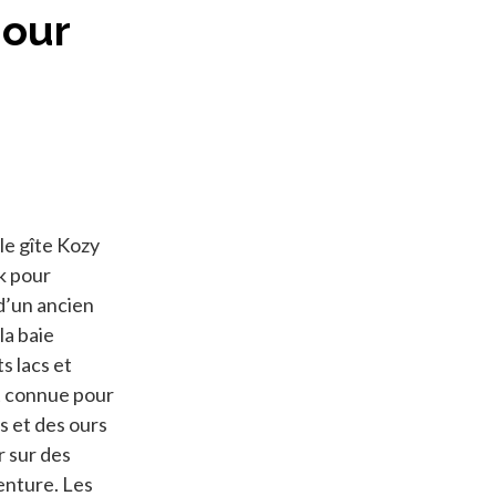
jour
le gîte Kozy
k pour
 d’un ancien
la baie
s lacs et
st connue pour
s et des ours
r sur des
venture. Les