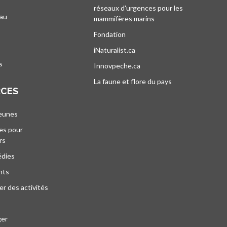
réseaux d'urgences pour les
au
mammifères marins
s’ouvre dans un nouvel
’ouvre dans un nouvel onglet
Fondation
iNaturalist.ca
s’ouvre dans un nouvel ongle
s
Innovpeche.ca
s’ouvre dans un nouvel ong
La faune et flore du pays
s’ouvre dans un 
RCES
jeunes
es pour
rs
édies
nts
r des activités
ger