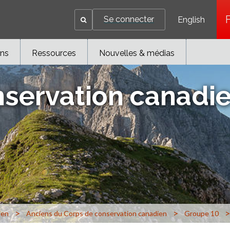
Se connecter
English
ons
Ressources
Nouvelles & médias
nservation canadi
>
>
>
ien
Anciens du Corps de conservation canadien
Groupe 10