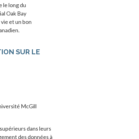
 le long du
ial Oak Bay
 vie et un bon
anadien.
ION SUR LE
niversité McGill
 supérieurs dans leurs
rgement des données à