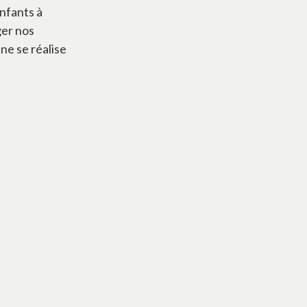
enfants à
ger nos
une se réalise