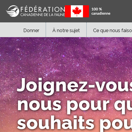
Donner
À notre sujet
Ce que nous fais
Joignez-vou
nous pour q
souhaits pou