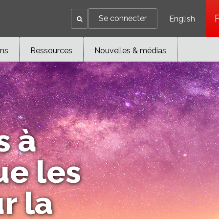
Se connecter
English
ons
Ressources
Nouvelles & médias
s à
ue les
r la