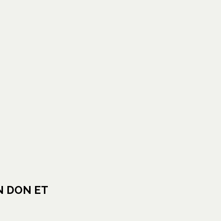
glet
N DON ET