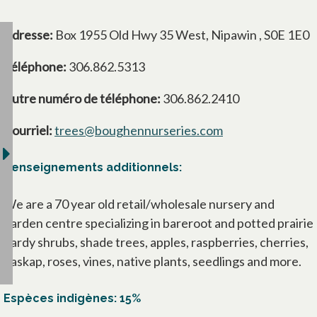
Adresse:
Box 1955 Old Hwy 35 West, Nipawin , S0E 1E0
Téléphone:
306.862.5313
Autre numéro de téléphone:
306.862.2410
Courriel:
trees@boughennurseries.com
Renseignements additionnels:
We are a 70 year old retail/wholesale nursery and
garden centre specializing in bareroot and potted prairie
hardy shrubs, shade trees, apples, raspberries, cherries,
haskap, roses, vines, native plants, seedlings and more.
Espèces indigènes: 15%