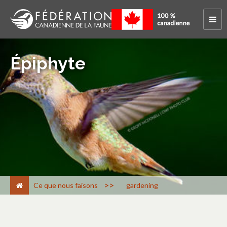
Épiphyte
>
Ce que nous faisons
gardening