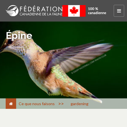
Épine
>
Ce que nous faisons
gardening