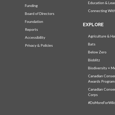
Education & Lea
Funding
Connecting Wit
Board of Directors
Foundation
EXPLORE
Reports
Agriculture & Ha
Accessibility
Bats
Privacy & Policies
Below Zero
Bioblitz
Biodiversity + M
Canadian Conser
Awards Program
Canadian Conser
Corps
#DoMoreForWildl