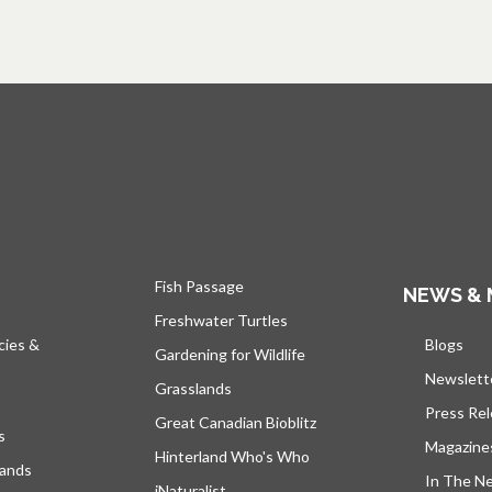
Fish Passage
NEWS & 
Freshwater Turtles
cies &
Blogs
s’ou
Gardening for Wildlife
Newslett
Grasslands
Press Re
Great Canadian Bioblitz
s
Magazine
Hinterland Who's Who
lands
In The N
iNaturalist