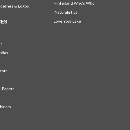
Hinterland Who's Who
s’ouvre dans un nou
delines & Logos
iNaturalist.ca
s’ouvre dans un nouvel ongle
CES
Love Your Lake
s’ouvre dans un nouvel ong
ds
edias
tors
& Papers
inars