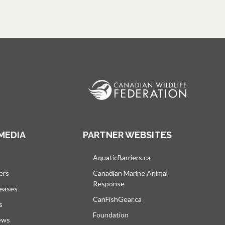
MEDIA
PARTNER WEBSITES
vre dans un nouvel onglet
AquaticBarriers.ca
s’ouvre dans un nouvel 
ers
Canadian Marine Animal
Response
s’ouvre dans un nouvel onglet
leases
CanFishGear.ca
s’ouvre dans un nouvel on
s
Foundation
ews