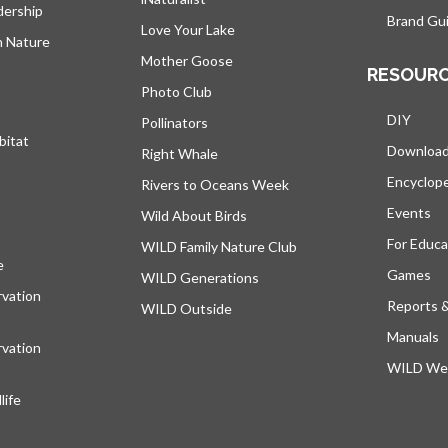
dership
Brand Gui
Love Your Lake
h Nature
Mother Goose
RESOUR
Photo Club
DIY
Pollinators
bitat
Downloa
Right Whale
Encyclop
Rivers to Oceans Week
Events
Wild About Birds
For Educa
WILD Family Nature Club
e
s’ouvre dans un nouvel onglet
Games
WILD Generations
vation
Reports 
WILD Outside
Manuals
vation
WILD Web
ife