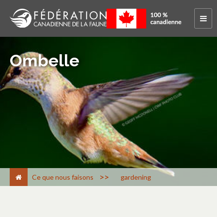
Ombelle
>
Ce que nous faisons
gardening