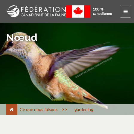
Nœud
>
Ce que nous faisons
gardening