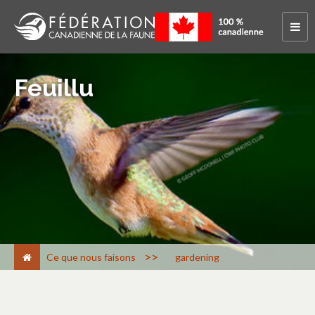
Feuillu
>
Ce que nous faisons
gardening