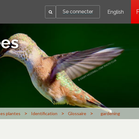
Se connecter
English
ées
>
>
>
Les plantes
Identification
Glossaire
gardening