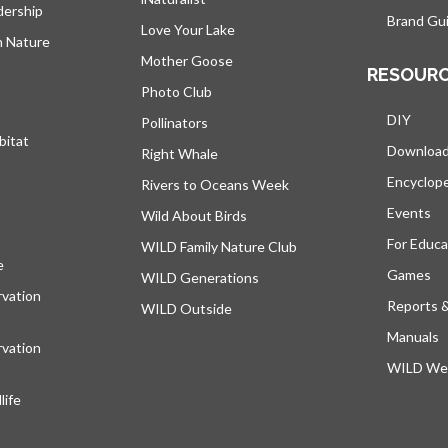
dership
Brand Gui
Love Your Lake
h Nature
Mother Goose
RESOUR
Photo Club
DIY
Pollinators
bitat
Downloa
Right Whale
Encyclop
Rivers to Oceans Week
Events
Wild About Birds
For Educa
WILD Family Nature Club
e
s’ouvre dans un nouvel onglet
Games
WILD Generations
vation
Reports 
WILD Outside
Manuals
vation
WILD Web
ife