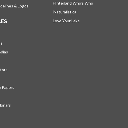
Hinterland Who's Who
s’ouvre dans un nou
delines & Logos
iNaturalist.ca
s’ouvre dans un nouvel ongle
CES
Love Your Lake
s’ouvre dans un nouvel ong
ds
edias
tors
& Papers
inars