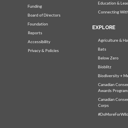
Education & Lea
Funding
Connecting Wit
Board of Directors
Foundation
EXPLORE
Reports
Agriculture & Ha
Accessibility
Bats
Privacy & Policies
Below Zero
Bioblitz
Biodiversity + M
Canadian Conser
Awards Program
Canadian Conser
Corps
#DoMoreForWildl