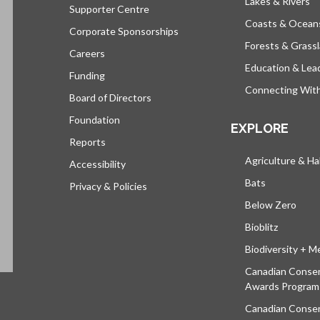
Lakes & Rivers
Supporter Centre
Coasts & Ocean
Corporate Sponsorships
Forests & Grass
Careers
Education & Lea
Funding
Connecting Wit
Board of Directors
Foundation
EXPLORE
Reports
Agriculture & Ha
Accessibility
Bats
Privacy & Policies
Below Zero
Bioblitz
Biodiversity + M
Canadian Conser
Awards Program
Canadian Conser