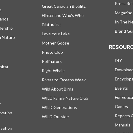
Press Re
Great Canadian Bioblitz
s
Magazine
Hinterland Who's Who
lands
In The N
iNaturalist
dership
Brand Gui
Love Your Lake
h Nature
Mother Goose
RESOUR
Photo Club
DIY
Pollinators
bitat
Downloa
Right Whale
Encyclop
Rivers to Oceans Week
Events
Wild About Birds
For Educa
WILD Family Nature Club
e
s’ouvre dans un nouvel onglet
Games
WILD Generations
vation
Reports 
WILD Outside
Manuals
vation