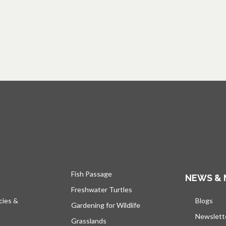
Fish Passage
NEWS & 
Freshwater Turtles
cies &
Blogs
s’ou
Gardening for Wildlife
Newslett
Grasslands