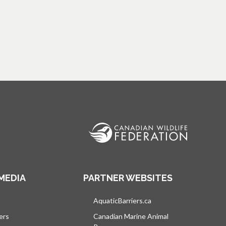
MEDIA
PARTNER WEBSITES
vre dans un nouvel onglet
AquaticBarriers.ca
s’ouvre dans un nouvel 
ers
Canadian Marine Animal