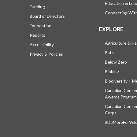
Education & Lea
Funding
Connecting Wit
Board of Directors
Foundation
EXPLORE
Reports
Agriculture & Ha
Accessibility
Bats
Privacy & Policies
Below Zero
Bioblitz
Biodiversity + M
Canadian Conser
Awards Program
Canadian Conser
Corps
#DoMoreForWildl