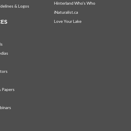
Hinterland Who's Who
s’ouvre dans un nou
delines & Logos
iNaturalist.ca
s’ouvre dans un nouvel ongle
CES
Love Your Lake
s’ouvre dans un nouvel ong
ds
edias
tors
& Papers
inars