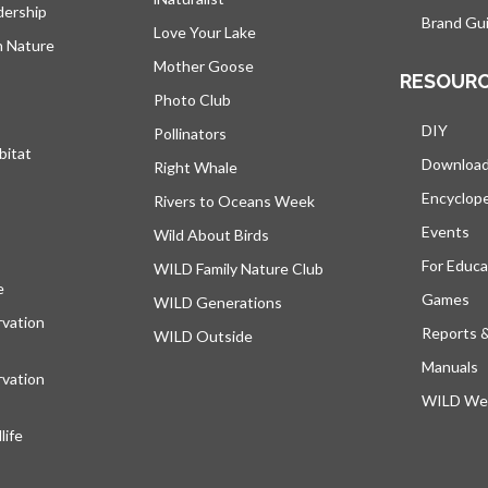
dership
Brand Gui
Love Your Lake
h Nature
Mother Goose
RESOUR
Photo Club
DIY
Pollinators
bitat
Downloa
Right Whale
Encyclop
Rivers to Oceans Week
Events
Wild About Birds
For Educa
WILD Family Nature Club
e
s’ouvre dans un nouvel onglet
Games
WILD Generations
vation
Reports 
WILD Outside
Manuals
vation
WILD Web
ife