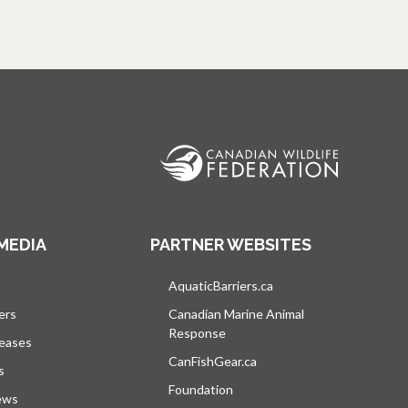
MEDIA
PARTNER WEBSITES
vre dans un nouvel onglet
AquaticBarriers.ca
s’ouvre dans un nouvel 
ers
Canadian Marine Animal
Response
s’ouvre dans un nouvel onglet
leases
CanFishGear.ca
s’ouvre dans un nouvel on
s
Foundation
ews