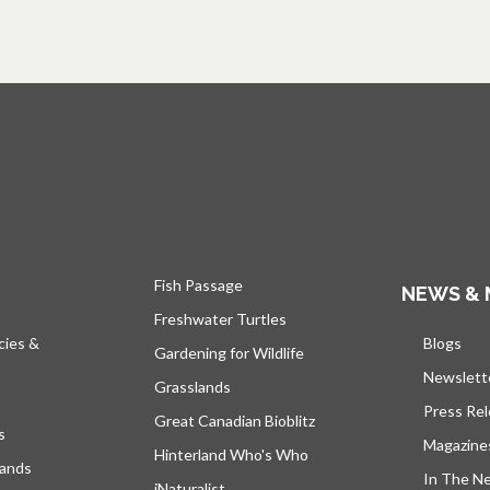
Fish Passage
NEWS & 
Freshwater Turtles
cies &
Blogs
s’ou
Gardening for Wildlife
Newslett
Grasslands
Press Re
Great Canadian Bioblitz
s
Magazine
Hinterland Who's Who
lands
In The N
iNaturalist