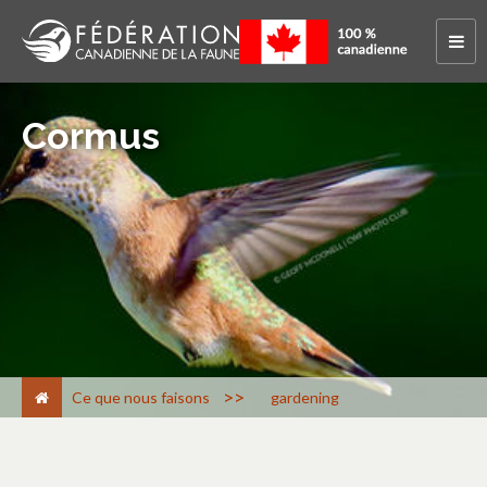
Cormus
>
Ce que nous faisons
gardening