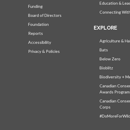
Education & Lea
Funding
Connecting Wit
Board of Directors
Foundation
EXPLORE
Reports
Agriculture & Ha
Accessibility
Bats
Privacy & Policies
Below Zero
Bioblitz
Biodiversity + M
Canadian Conser
Awards Program
Canadian Conser
Corps
#DoMoreForWildl