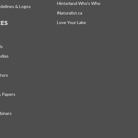
Hinterland Who's Who
s’ouvre dans un nou
delines & Logos
iNaturalist.ca
s’ouvre dans un nouvel ongle
CES
Love Your Lake
s’ouvre dans un nouvel ong
ds
edias
tors
& Papers
inars