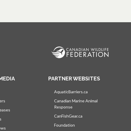
MEDIA
PARTNER WEBSITES
vre dans un nouvel onglet
AquaticBarriers.ca
s’ouvre dans un nouvel 
ers
Canadian Marine Animal
Response
s’ouvre dans un nouvel onglet
leases
CanFishGear.ca
s’ouvre dans un nouvel on
s
Foundation
ews