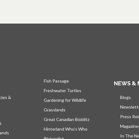
Fish Passage
NEWS & 
Freshwater Turtles
cies &
Blogs
s’ou
Gardening for Wildlife
Newslett
Grasslands
Press Re
Great Canadian Bioblitz
s
Magazine
Hinterland Who's Who
lands
In The N
iNaturalist