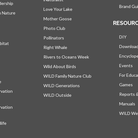
dership
Brand Gui
Love Your Lake
h Nature
Mother Goose
RESOUR
Photo Club
DIY
Pollinators
bitat
Downloa
Right Whale
Encyclop
Rivers to Oceans Week
Events
Wild About Birds
For Educa
WILD Family Nature Club
e
s’ouvre dans un nouvel onglet
Games
WILD Generations
vation
Reports 
WILD Outside
Manuals
vation
WILD Web
ife