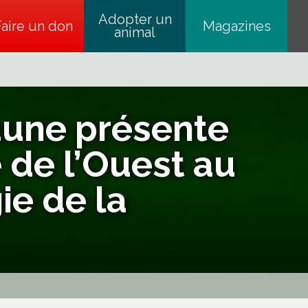
Adopter un
Faire un don
s’ouvre dans un nouvel onglet
Magazines
animal
aune présente
e de l’Ouest au
ie de la