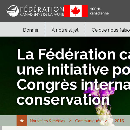
Donner
À notre sujet
Ce que nous fais
La Fédération c
une initiative p
Congrès internat
conservation
>
>
Nouvelles & médias
Communiqués
2013