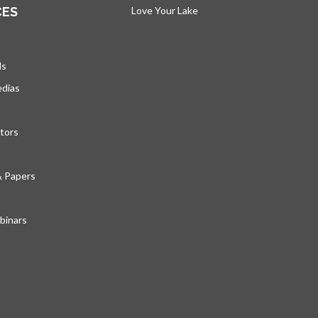
CES
Love Your Lake
s’ouvre dans un nouvel ong
ds
edias
tors
& Papers
inars