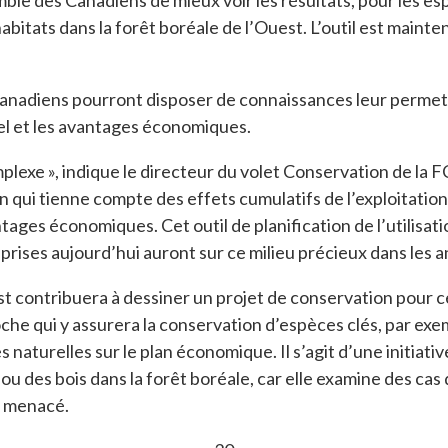
mble des Canadiens de mieux voir les résultats, pour les es
bitats dans la forêt boréale de l’Ouest. L’outil est maint
 Canadiens pourront disposer de connaissances leur permet
el et les avantages économiques.
lexe », indique le directeur du volet Conservation de la FC
 qui tienne compte des effets cumulatifs de l’exploitation 
ages économiques. Cet outil de planification de l’utilisat
 prises aujourd’hui auront sur ce milieu précieux dans les a
uest contribuera à dessiner un projet de conservation pour
he qui y assurera la conservation d’espèces clés, par exemp
naturelles sur le plan économique. Il s’agit d’une initiati
u des bois dans la forêt boréale, car elle examine des cas 
s menacé.