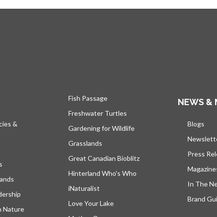
Fish Passage
NEWS & 
Freshwater Turtles
cies &
Blogs
s’ou
Gardening for Wildlife
Newslett
Grasslands
Press Re
Great Canadian Bioblitz
s
Magazine
Hinterland Who's Who
lands
In The N
iNaturalist
dership
Brand Gui
Love Your Lake
h Nature