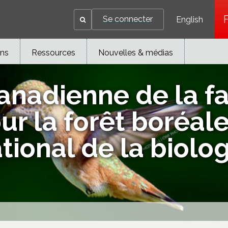
Se connecter
English
ons
Ressources
Nouvelles & médias
anadienne de la f
our la forêt boréal
ional de la biolog