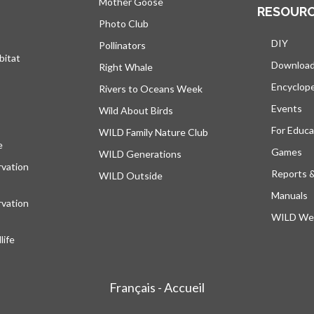
Mother Goose
RESOUR
Photo Club
DIY
Pollinators
bitat
Downloa
Right Whale
Encyclop
Rivers to Oceans Week
Events
Wild About Birds
For Educa
WILD Family Nature Club
e
s’ouvre dans un nouvel onglet
Games
WILD Generations
vation
Reports 
WILD Outside
Manuals
vation
WILD Web
ife
Français - Accueil