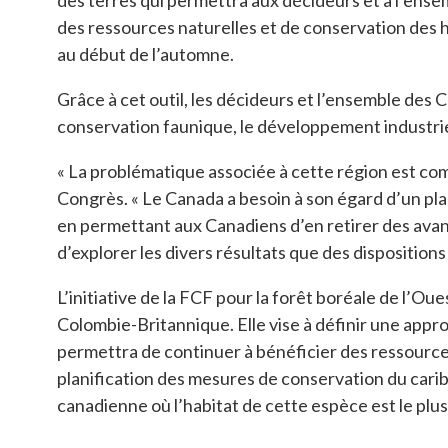
des terres qui permettra aux décideurs et à l’ense
des ressources naturelles et de conservation des ha
au début de l’automne.
Grâce à cet outil, les décideurs et l’ensemble des
conservation faunique, le développement industri
« La problématique associée à cette région est comp
Congrès. « Le Canada a besoin à son égard d’un plan
en permettant aux Canadiens d’en retirer des avant
d’explorer les divers résultats que des dispositions
L’initiative de la FCF pour la forêt boréale de l’O
Colombie-Britannique. Elle vise à définir une approc
permettra de continuer à bénéficier des ressources 
planification des mesures de conservation du caribo
canadienne où l’habitat de cette espèce est le plu