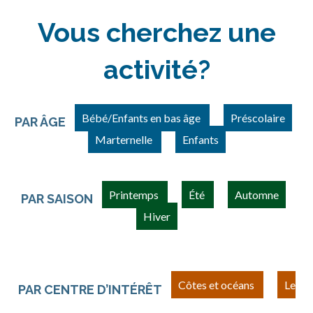
Vous cherchez une
activité?
Bébé/Enfants en bas âge
Préscolaire
PAR ÂGE
Marternelle
Enfants
Printemps
Été
Automne
PAR SAISON
Hiver
Côtes et océans
Le
PAR CENTRE D’INTÉRÊT