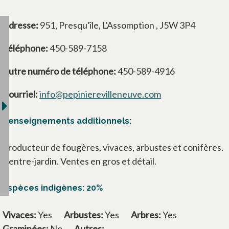
Adresse:
951, Presqu'île, L'Assomption , J5W 3P4
Téléphone:
450-589-7158
Autre numéro de téléphone:
450-589-4916
Courriel:
info@pepinierevilleneuve.com
Renseignements additionnels:
Producteur de fougères, vivaces, arbustes et conifères.
Centre-jardin. Ventes en gros et détail.
Espèces indigènes: 20%
Vivaces:
Yes
Arbustes:
Yes
Arbres:
Yes
Graminées:
No
Autres: